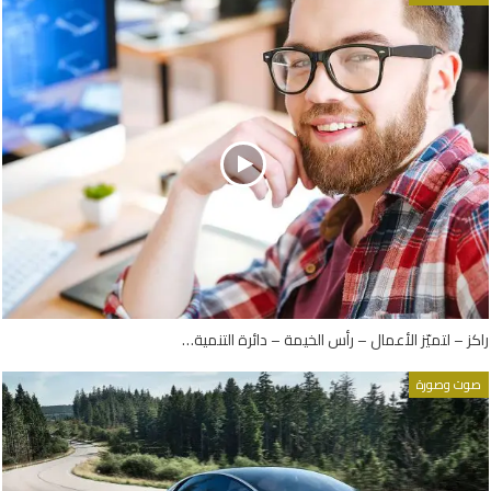
راكز – لتميّز الأعمال – رأس الخيمة – دائرة التنمية…
صوت وصورة