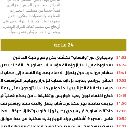
الجزائر، حيث شهد الجيش الجزائري
فصلاً جديداً من مسلسل التغييرات
المفاجئة والتصفيات المتكررة داخل
صفوفه العليا، مع إقالة اللواء يحيى علي
أولحاج من منصبه كقائد للدرك الوطني.
ورغم أن خلفه لم يُعلن عنه رسمياً…
24 ساعة
21:52
وحيجاوي عبر “واتساب” تكشف بكل وضوح خبث الخائنين
14:24
بعد تورطه في الابتزاز وإهانة مؤسسات دستورية.. القضاء يدين أحد أذرع 
13:41
هشام جيراندو.. حين يتحوّل الادعاء بمحاربة الفساد إلى خطا
10:53
الخائن جيراندو يعترف بإدارة عصابة للإبتزاز ويهاجم المؤسسة ال
00:29
مرسيليا” قبلة الجزائريين المتحولين جنسياً يتزوجون (مثلي بمث
12:15
خطير اختفاء تبون يعيد كوابيس بوتفليقة… من يحكم فعلياً في 
11:50
جريمة صادمة تهز مكناس.. شاب يقتل والدته خنقا ويسلم نفس
12:06
حادثة مأساوية في سيدي رحال تهز القلوب وتطلق صرخة: العدالة
10:54
فاس.. مصرع 9 أشخاص جراء انهيار بناية سكنية من عدة طوابق (السلطات المحلية)
17:12
بيست بيسكويت توسع مصنعها وتبرم اتفاقيات مع وزارة الصنا