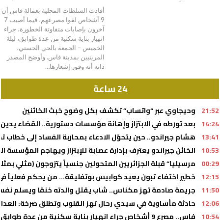
أفادت السلطات المحلية بعمالة فاس أن
9 أشخاص لقوا مصرعهم، فيما أصيب 7
آخرون بإصابات متفاوتة الخطورة، جراء
انهيار بناية سكنية من عدة طوابق، ليلة
الخميس – الجمعة بالحي الحسني،
المرينيين بمدينة فاس. وأوضح المصدر
ذاته أنه وفور إشعارها…
24 ساعة
21:52
وحيجاوي عبر “واتساب” تكشف بكل وضوح خبث الخائنين
14:24
بعد تورطه في الابتزاز وإهانة مؤسسات دستورية.. القضاء يدين أحد أذرع 
13:41
هشام جيراندو.. حين يتحوّل الادعاء بمحاربة الفساد إلى خطا
10:53
الخائن جيراندو يعترف بإدارة عصابة للإبتزاز ويهاجم المؤسسة ال
00:29
مرسيليا” قبلة الجزائريين المتحولين جنسياً يتزوجون (مثلي بمث
12:15
خطير اختفاء تبون يعيد كوابيس بوتفليقة… من يحكم فعلياً في 
11:50
جريمة صادمة تهز مكناس.. شاب يقتل والدته خنقا ويسلم نفس
12:06
حادثة مأساوية في سيدي رحال تهز القلوب وتطلق صرخة: العدالة
10:54
فاس.. مصرع 9 أشخاص جراء انهيار بناية سكنية من عدة طوابق (السلطات المحلية)