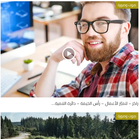
صوت وصورة
راكز – لتميّز الأعمال – رأس الخيمة – دائرة التنمية…
صوت وصورة