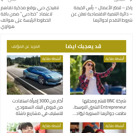
راكز – لتميّز الأعمال – رأس الخيمة
تنفيذي دبي يوقع مذكرة تفاهم
– دائرة التنمية الاقتصادية تعلن عن
لاعتماد “خط دبي” ضمن باقة
شروط التقدم لجوائزها
الخطوط الرئيسة على هواتف
هواوي
قد يعجبك ايضا
المزيد عن المؤلف
أنشطة ملكية
أنشطة ملكية
شركة BNC للنشر ومجلتها
أكثر من 3000 إمرأة استفادت
Entrepreneur الشرق الاوسط ،
من قروض البنك السعودي
نظمت جوائزها السنوية لروّاد…
للتسليف في مشاريع ناشئة
أنشطة ملكية
أنشطة ملكية