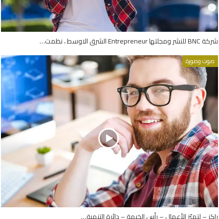
شركة BNC للنشر ومجلتها Entrepreneur الشرق الاوسط ، نظمت…
صوت وصورة
راكز – لتميّز الأعمال – رأس الخيمة – دائرة التنمية…