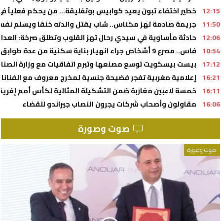
12:15
خطير اختفاء تبون يعيد كوابيس بوتفليقة… من يحكم فعلياً في 
11:50
جريمة صادمة تهز مكناس.. شاب يقتل والدته خنقا ويسلم نفس
12:06
حادثة مأساوية في سيدي رحال تهز القلوب وتطلق صرخة: العدالة
10:54
فاس.. مصرع 9 أشخاص جراء انهيار بناية سكنية من عدة طوابق (السلطات المحلية)
17:12
بيست بيسكويت توسع مصنعها وتبرم اتفاقيات مع وزارة الصنا
16:21
إعلامية مغربية تفجر فضيحة جنسية لمخرج معروف مع الفنانا
16:11
خمسة لاعبين مغاربة ضمن التشكيلة المثالية لكأس أمم إفريقيا لأق
16:06
مقاولون وأصحاب شركات يجرون النصاب جيراندو للقضاء
صوت وصورة
صوت وصورة