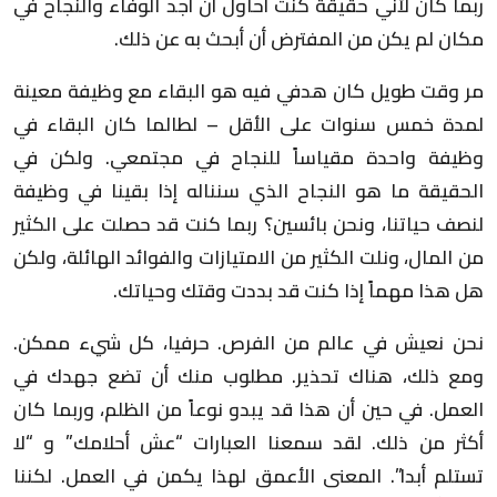
ربما كان لأني حقيقة كنت أحاول أن أجد الوفاء والنجاح في
مكان لم يكن من المفترض أن أبحث به عن ذلك.
مر وقت طويل كان هدفي فيه هو البقاء مع وظيفة معينة
لمدة خمس سنوات على الأقل – لطالما كان البقاء في
وظيفة واحدة مقياساً للنجاح في مجتمعي. ولكن في
الحقيقة ما هو النجاح الذي سنناله إذا بقينا في وظيفة
لنصف حياتنا، ونحن بائسين؟ ربما كنت قد حصلت على الكثير
من المال، ونلت الكثير من الامتيازات والفوائد الهائلة، ولكن
هل هذا مهماً إذا كنت قد بددت وقتك وحياتك.
نحن نعيش في عالم من الفرص. حرفيا، كل شيء ممكن.
ومع ذلك، هناك تحذير. مطلوب منك أن تضع جهدك في
العمل. في حين أن هذا قد يبدو نوعاً من الظلم، وربما كان
أكثر من ذلك. لقد سمعنا العبارات “عش أحلامك” و “لا
تستلم أبدا”. المعنى الأعمق لهذا يكمن في العمل. لكننا