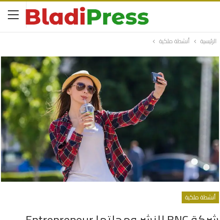
الرئيسية
أنشطة ملكية
أنشطة ملكية
شركة BNC للنشر ومجلتها Entrepreneur