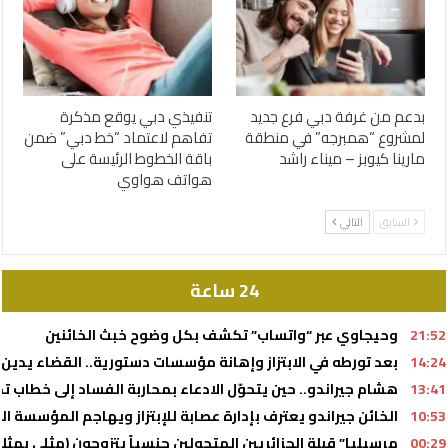
بدعم من غرفة دبي فرع جديد
تنفيذي دبي يوقع مذكرة
لمشروع “همبرجه” في منطقة
تفاهم لاعتماد “خط دبي” ضمن
مارينا كيوبز – ميناء راشد
باقة الخطوط الرئيسة على
هواتف هواوي
السابق
التالي
24 ساعة
21:52
وحيجاوي عبر “واتساب” تكشف بكل وضوح خبث الخائنين
14:24
بعد تورطه في الابتزاز وإهانة مؤسسات دستورية.. القضاء يدين أحد أذرع 
13:41
هشام جيراندو.. حين يتحوّل الادعاء بمحاربة الفساد إلى خطا
10:53
الخائن جيراندو يعترف بإدارة عصابة للإبتزاز ويهاجم المؤسسة ال
00:29
مرسيليا” قبلة الجزائريين المتحولين جنسياً يتزوجون (مثلي بمث