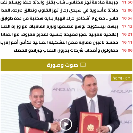
11:50
جريمة صادمة تهز مكناس.. شاب يقتل والدته خنقا ويسلم نفس
12:06
حادثة مأساوية في سيدي رحال تهز القلوب وتطلق صرخة: العدالة
10:54
فاس.. مصرع 9 أشخاص جراء انهيار بناية سكنية من عدة طوابق (السلطات المحلية)
17:12
بيست بيسكويت توسع مصنعها وتبرم اتفاقيات مع وزارة الصنا
16:21
إعلامية مغربية تفجر فضيحة جنسية لمخرج معروف مع الفنانا
16:11
خمسة لاعبين مغاربة ضمن التشكيلة المثالية لكأس أمم إفريقيا لأق
16:06
مقاولون وأصحاب شركات يجرون النصاب جيراندو للقضاء
صوت وصورة
صوت وصورة