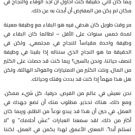
ربما كان لأني حقيقة كنت أحاول أن أجد الوفاء والنجاح في
مكان لم يكن من المفترض أن أبحث به عن ذلك.
مر وقت طويل كان هدفي فيه هو البقاء مع وظيفة معينة
لمدة خمس سنوات على الأقل – لطالما كان البقاء في
وظيفة واحدة مقياساً للنجاح في مجتمعي. ولكن في
الحقيقة ما هو النجاح الذي سنناله إذا بقينا في وظيفة
لنصف حياتنا، ونحن بائسين؟ ربما كنت قد حصلت على الكثير
من المال، ونلت الكثير من الامتيازات والفوائد الهائلة، ولكن
هل هذا مهماً إذا كنت قد بددت وقتك وحياتك.
نحن نعيش في عالم من الفرص. حرفيا، كل شيء ممكن.
ومع ذلك، هناك تحذير. مطلوب منك أن تضع جهدك في
العمل. في حين أن هذا قد يبدو نوعاً من الظلم، وربما كان
أكثر من ذلك. لقد سمعنا العبارات “عش أحلامك” و “لا
تستلم أبدا”. المعنى الأعمق لهذا يكمن في العمل. لكننا