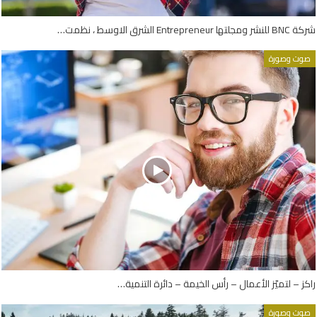
شركة BNC للنشر ومجلتها Entrepreneur الشرق الاوسط ، نظمت…
صوت وصورة
راكز – لتميّز الأعمال – رأس الخيمة – دائرة التنمية…
صوت وصورة