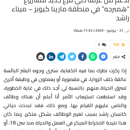
“همبرجه” في منطقة مارينا كيوبز – ميناء
راشد
في
21 - يوليو - 2020 | 11:32 صباحًا
0
725
انشر
إذا ركزت نظرك بما فيه الكفاية، سترى وجوه البشر البائسة
عالقة خلف الزوايا، في مقصورة أو يعملون في وظيفة أخرى
تسرق الحياة منهم. بالنسبة لي أجد ذلك في غاية الخطورة،
وقد استطعت استيعاب الأمر. أنا أعلم أن هناك وظائف
والناس عليهم القيام بها. ومع ذلك، فقد تبددت حياتي
كانسان راشد بسبب تغيير الوظائف بشكل متكرر. ربما كان
هذا نتيجة الانخراط المبكر في العمل والحياة منذ سن 18، أو