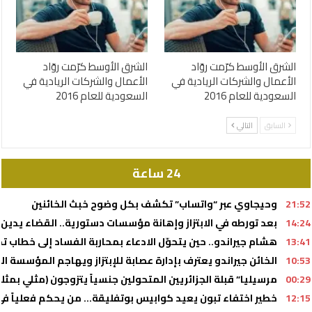
الشرق الأوسط كرّمت روّاد
الشرق الأوسط كرّمت روّاد
الأعمال والشركات الريادية في
الأعمال والشركات الريادية في
السعودية للعام 2016
السعودية للعام 2016
السابق
التالي
24 ساعة
21:52
وحيجاوي عبر “واتساب” تكشف بكل وضوح خبث الخائنين
14:24
بعد تورطه في الابتزاز وإهانة مؤسسات دستورية.. القضاء يدين أحد أذرع 
13:41
هشام جيراندو.. حين يتحوّل الادعاء بمحاربة الفساد إلى خطا
10:53
الخائن جيراندو يعترف بإدارة عصابة للإبتزاز ويهاجم المؤسسة ال
00:29
مرسيليا” قبلة الجزائريين المتحولين جنسياً يتزوجون (مثلي بمث
12:15
خطير اختفاء تبون يعيد كوابيس بوتفليقة… من يحكم فعلياً في 