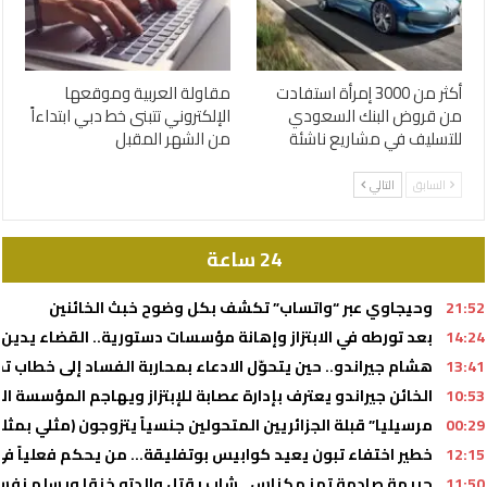
أكثر من 3000 إمرأة استفادت
مقاولة العربية وموقعها
من قروض البنك السعودي
الإلكتروني تتبنى خط دبي ابتداءاً
للتسليف في مشاريع ناشئة
من الشهر المقبل
السابق
التالي
24 ساعة
21:52
وحيجاوي عبر “واتساب” تكشف بكل وضوح خبث الخائنين
14:24
بعد تورطه في الابتزاز وإهانة مؤسسات دستورية.. القضاء يدين أحد أذرع 
13:41
هشام جيراندو.. حين يتحوّل الادعاء بمحاربة الفساد إلى خطا
10:53
الخائن جيراندو يعترف بإدارة عصابة للإبتزاز ويهاجم المؤسسة ال
00:29
مرسيليا” قبلة الجزائريين المتحولين جنسياً يتزوجون (مثلي بمث
12:15
خطير اختفاء تبون يعيد كوابيس بوتفليقة… من يحكم فعلياً في 
11:50
جريمة صادمة تهز مكناس.. شاب يقتل والدته خنقا ويسلم نفس