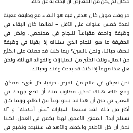
مكان لم يكن من المفترض أن أبحث به عن ذلك.
مر وقت طويل كان هدفي فيه هو البقاء مع وظيفة معينة
لمدة خمس سنوات على الأقل – لطالما كان البقاء في
وظيفة واحدة مقياساً للنجاح في مجتمعي. ولكن في
الحقيقة ما هو النجاح الذي سنناله إذا بقينا في وظيفة
لنصف حياتنا، ونحن بائسين؟ ربما كنت قد حصلت على الكثير
من المال، ونلت الكثير من الامتيازات والفوائد الهائلة، ولكن
هل هذا مهماً إذا كنت قد بددت وقتك وحياتك.
نحن نعيش في عالم من الفرص. حرفيا، كل شيء ممكن.
ومع ذلك، هناك تحذير. مطلوب منك أن تضع جهدك في
العمل. في حين أن هذا قد يبدو نوعاً من الظلم، وربما كان
أكثر من ذلك. لقد سمعنا العبارات “عش أحلامك” و “لا
تستلم أبدا”. المعنى الأعمق لهذا يكمن في العمل. لكننا
نحذر أن كل الأحلام والخطط والأهداف ستتبدد وتضيع في