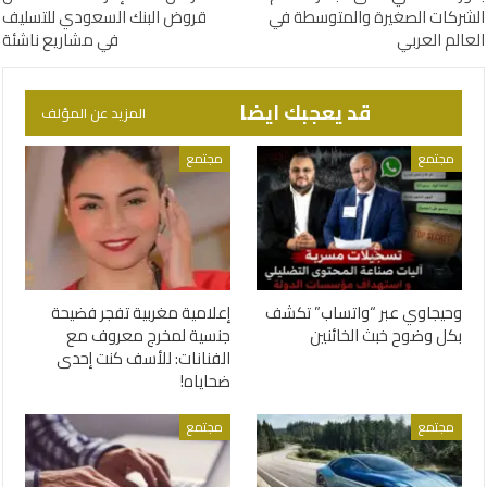
الشركات الصغيرة والمتوسطة في
قروض البنك السعودي للتسليف
العالم العربي
في مشاريع ناشئة
قد يعجبك ايضا
المزيد عن المؤلف
مجتمع
مجتمع
وحيجاوي عبر “واتساب” تكشف
إعلامية مغربية تفجر فضيحة
بكل وضوح خبث الخائنين
جنسية لمخرج معروف مع
الفنانات: للأسف كنت إحدى
ضحاياه!
مجتمع
مجتمع