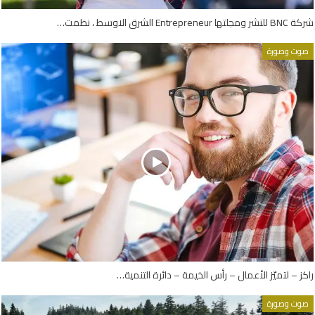
شركة BNC للنشر ومجلتها Entrepreneur الشرق الاوسط ، نظمت…
صوت وصورة
راكز – لتميّز الأعمال – رأس الخيمة – دائرة التنمية…
صوت وصورة