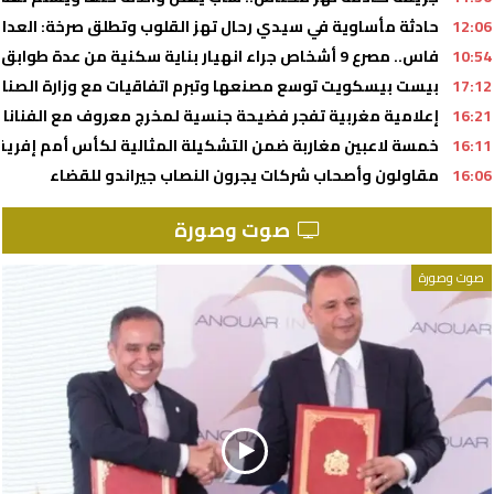
12:06
حادثة مأساوية في سيدي رحال تهز القلوب وتطلق صرخة: العدالة
10:54
فاس.. مصرع 9 أشخاص جراء انهيار بناية سكنية من عدة طوابق (السلطات المحلية)
17:12
بيست بيسكويت توسع مصنعها وتبرم اتفاقيات مع وزارة الصنا
16:21
إعلامية مغربية تفجر فضيحة جنسية لمخرج معروف مع الفنانا
16:11
خمسة لاعبين مغاربة ضمن التشكيلة المثالية لكأس أمم إفريقيا لأق
16:06
مقاولون وأصحاب شركات يجرون النصاب جيراندو للقضاء
صوت وصورة
صوت وصورة