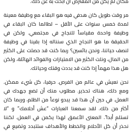
مكان لم يكن من المفترض أن أبحث به عن ذلك.
مر وقت طويل كان هدفي فيه هو البقاء مع وظيفة معينة
لمدة خمس سنوات على الأقل – لطالما كان البقاء في
وظيفة واحدة مقياساً للنجاح في مجتمعي. ولكن في
الحقيقة ما هو النجاح الذي سنناله إذا بقينا في وظيفة
لنصف حياتنا، ونحن بائسين؟ ربما كنت قد حصلت على الكثير
من المال، ونلت الكثير من الامتيازات والفوائد الهائلة، ولكن
هل هذا مهماً إذا كنت قد بددت وقتك وحياتك.
نحن نعيش في عالم من الفرص. حرفيا، كل شيء ممكن.
ومع ذلك، هناك تحذير. مطلوب منك أن تضع جهدك في
العمل. في حين أن هذا قد يبدو نوعاً من الظلم، وربما كان
أكثر من ذلك. لقد سمعنا العبارات “عش أحلامك” و “لا
تستلم أبدا”. المعنى الأعمق لهذا يكمن في العمل. لكننا
نحذر أن كل الأحلام والخطط والأهداف ستتبدد وتضيع في