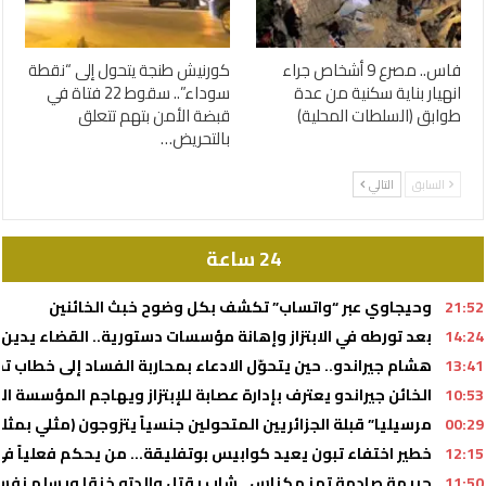
فاس.. مصرع 9 أشخاص جراء
كورنيش طنجة يتحول إلى “نقطة
انهيار بناية سكنية من عدة
سوداء”.. سقوط 22 فتاة في
طوابق (السلطات المحلية)
قبضة الأمن بتهم تتعلق
بالتحريض…
السابق
التالي
24 ساعة
21:52
وحيجاوي عبر “واتساب” تكشف بكل وضوح خبث الخائنين
14:24
بعد تورطه في الابتزاز وإهانة مؤسسات دستورية.. القضاء يدين أحد أذرع 
13:41
هشام جيراندو.. حين يتحوّل الادعاء بمحاربة الفساد إلى خطا
10:53
الخائن جيراندو يعترف بإدارة عصابة للإبتزاز ويهاجم المؤسسة ال
00:29
مرسيليا” قبلة الجزائريين المتحولين جنسياً يتزوجون (مثلي بمث
12:15
خطير اختفاء تبون يعيد كوابيس بوتفليقة… من يحكم فعلياً في 
11:50
جريمة صادمة تهز مكناس.. شاب يقتل والدته خنقا ويسلم نفس