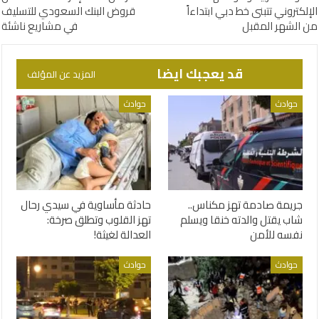
الإلكتروني تتبنى خط دبي ابتداءاً
قروض البنك السعودي للتسليف
من الشهر المقبل
في مشاريع ناشئة
قد يعجبك ايضا
المزيد عن المؤلف
حوادث
حوادث
جريمة صادمة تهز مكناس..
حادثة مأساوية في سيدي رحال
شاب يقتل والدته خنقا ويسلم
تهز القلوب وتطلق صرخة:
نفسه للأمن
العدالة لغيثة!
حوادث
حوادث