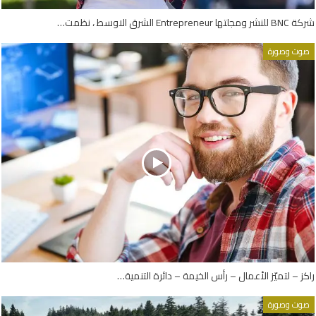
شركة BNC للنشر ومجلتها Entrepreneur الشرق الاوسط ، نظمت…
صوت وصورة
راكز – لتميّز الأعمال – رأس الخيمة – دائرة التنمية…
صوت وصورة