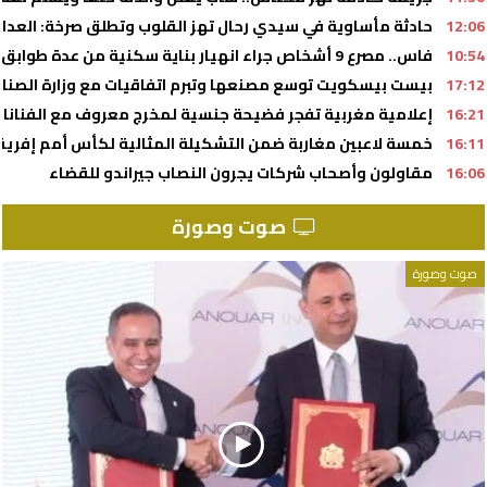
12:06
حادثة مأساوية في سيدي رحال تهز القلوب وتطلق صرخة: العدالة
10:54
فاس.. مصرع 9 أشخاص جراء انهيار بناية سكنية من عدة طوابق (السلطات المحلية)
17:12
بيست بيسكويت توسع مصنعها وتبرم اتفاقيات مع وزارة الصنا
16:21
إعلامية مغربية تفجر فضيحة جنسية لمخرج معروف مع الفنانا
16:11
خمسة لاعبين مغاربة ضمن التشكيلة المثالية لكأس أمم إفريقيا لأق
16:06
مقاولون وأصحاب شركات يجرون النصاب جيراندو للقضاء
صوت وصورة
صوت وصورة